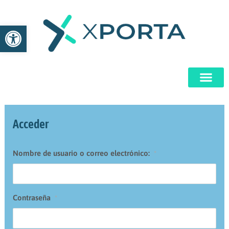
Ir
al
Abrir barra de herramientas
contenido
Acceder
Nombre de usuario o correo electrónico:
*
Contraseña
*