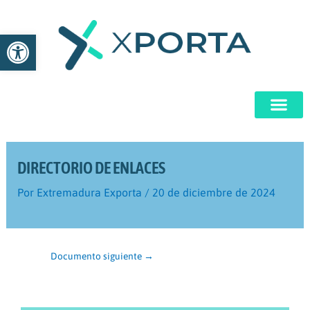
Ir
al
Abrir barra de herramientas
contenido
DIRECTORIO DE ENLACES
Por
Extremadura Exporta
/
20 de diciembre de 2024
Documento siguiente
→